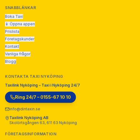
SNABBLÄNKAR
Boka Taxi
📱 Öppna appen
Prislista
Företagskunder
Kontakt
Vanliga frågor
Blogg
KONTAKTA TAXI NYKÖPING
Taxilink Nyköping – Taxi i Nyköping 24/7
Ring 24/7 – 0155-67 10 10
info@dintaxin.se
Taxilink Nyköping AB
Skolörtsgången 63, 611 63 Nyköping
FÖRETAGSINFORMATION