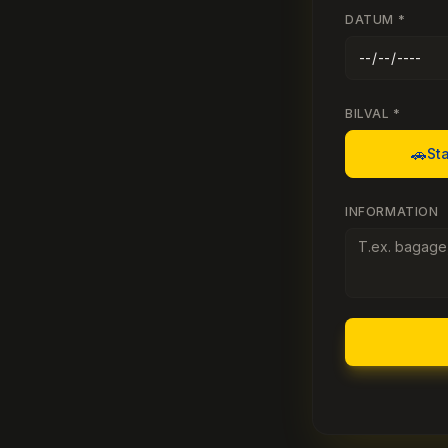
DATUM *
BILVAL *
🚗
St
INFORMATION