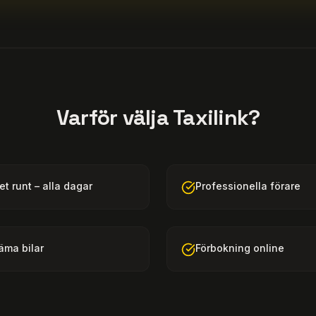
Varför välja Taxilink?
t runt – alla dagar
Professionella förare
äma bilar
Förbokning online