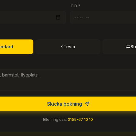
TID *
⚡
🚐
andard
Tesla
St
Skicka bokning
Eller ring oss:
0155-67 10 10